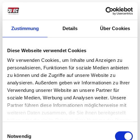
Zustimmung
Details
Über Cookies
Diese Webseite verwendet Cookies
Wir verwenden Cookies, um Inhalte und Anzeigen zu
personalisieren, Funktionen für soziale Medien anbieten
Messe Mach-Tech in Budapest vom
zu können und die Zugriffe auf unsere Website zu
12.05. - 15.05.2015
analysieren. Außerdem geben wir Informationen zu Ihrer
Vertreten am Stand der Firma Grimas KFT
Verwendung unserer Website an unsere Partner für
in Halle A Pavillion 212B, konnten Sie
soziale Medien, Werbung und Analysen weiter. Unsere
unsere dornlosen Biegemaschinen Modell
Partner führen diese Informationen möglicherweise mit
3000 und...
weiteren Daten zusammen, die Sie ihnen bereitgestellt
Weiterlesen
haben oder die sie im Rahmen Ihrer Nutzung der Dienste
gesammelt haben.
Einwilligungsauswahl
Notwendig