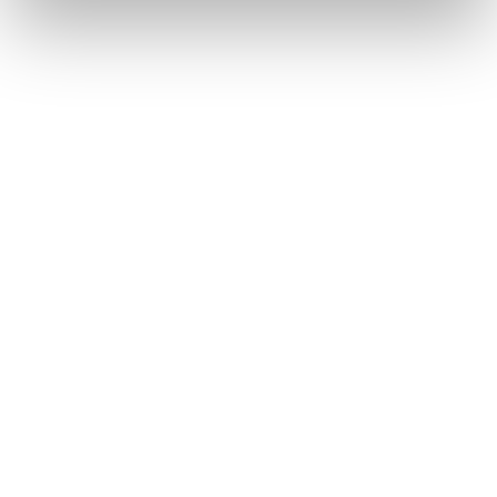
Maschinenrohr...
Weiterlesen
Kundenbericht über die Anschaffung
einer JUTEC Dornbiegemaschine