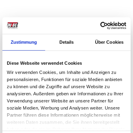
Vierkanteisen bis max. 100 x 10 mm, Rundeisen
bis max. 20 mm
Kleinbiegevorrichtung KBV
Sonderwerkzeug nach Vorgabe
Zustimmung
Details
Über Cookies
Softwareanpassungen für Sonderaufgaben
Diese Webseite verwendet Cookies
Wir verwenden Cookies, um Inhalte und Anzeigen zu
personalisieren, Funktionen für soziale Medien anbieten
zu können und die Zugriffe auf unsere Website zu
analysieren. Außerdem geben wir Informationen zu Ihrer
Verwendung unserer Website an unsere Partner für
soziale Medien, Werbung und Analysen weiter. Unsere
Jetzt Kontakt aufnehmen
Partner führen diese Informationen möglicherweise mit
weiteren Daten zusammen, die Sie ihnen bereitgestellt
Sie interessieren sich für diese
haben oder die sie im Rahmen Ihrer Nutzung der Dienste
Biegemaschine? Wir sind für Sie da!