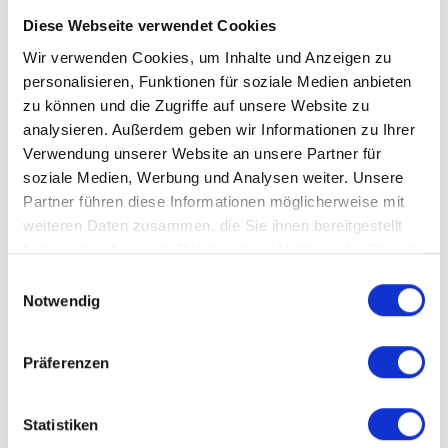
Auch dann haben wir selbstverständlich die
Diese Webseite verwendet Cookies
Möglichkeit, die Maschine gemeinsam im Detail zu
Wir verwenden Cookies, um Inhalte und Anzeigen zu
besprechen sowie Musterteile zu biegen.
personalisieren, Funktionen für soziale Medien anbieten
zu können und die Zugriffe auf unsere Website zu
analysieren. Außerdem geben wir Informationen zu Ihrer
3. Beratungs-/Informationsgespräch
Verwendung unserer Website an unsere Partner für
Wir sprechen gemeinsam einen Termin ab und
soziale Medien, Werbung und Analysen weiter. Unsere
treffen uns zu einer konstruktiven
Partner führen diese Informationen möglicherweise mit
weiteren Daten zusammen, die Sie ihnen bereitgestellt
Anwenderberatung für Ihre Biegeaufgaben.
haben oder die sie im Rahmen Ihrer Nutzung der Dienste
gesammelt haben.
Einwilligungsauswahl
Notwendig
Präferenzen
Statistiken