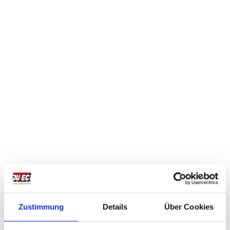
Hause
In unserem Demonstrationsraum stehen alle
Maschinen für Testzwecke bereit. Hier haben wir
gemeinsam die Möglichkeit, die Maschine
ausführlichst zu besprechen sowie Musterteile zu
biegen. Es besteht ferner die Option, Maschinen-
bzw. Produktionszeiten zu erfassen und diese auch
im Sinne einer Maschinenfähigkeitsuntersuchung
(cmk-Wert) zu bewerten.
2. Maschinenvorführung in Ihrem Hause
Nach erstelltem Angebot und detaillierter
Definition aller Rohrarten und der anstehenden
Zustimmung
Details
Über Cookies
Biegeaufgaben, kommen wir gerne mit der
entsprechenden Biegemaschine zu Ihnen ins Haus.